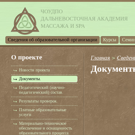
ЧОУДПО
ДАЛЬНЕВОСТОЧНАЯ АКАДЕМИЯ
МАССАЖА И SPA
Cведения об образовательной организации
Курсы
Семи
О проекте
Главная
>
Cведен
Документ
Новости проекта
Документы.
Педагогический (научно-
педагогический) состав.
Результаты проверок.
Платные образовательные
услуги.
Материально-техническое
обеспечение и оснащенность
образовательного процесса.