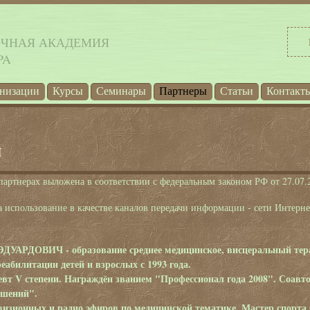
ОЧНАЯ АКАДЕМИЯ
PA
анизации
Курсы
Семинары
Партнеры
Статьи
Контакт
ы
партнерах выложена в соответствии с федеральным законом РФ от 27.07
а использование в качестве каналов передачи информации - сети Интерн
УАРДОВИЧ - образование среднее медицинское, висцеральный тера
еабилитации детей и взрослых с 1993 года.
вт V степени. Награждён званием "Профессионал года 2008". Соавт
ушений".
визионных и радио эфиров по медицинской тематике. Мастер спорта