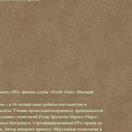
auty SPA» фитнес-клуба «World Class» (Нижний
ж » и 14-летний опыт работы массажистом в
расоты. Ученик врача-кинезитерапевта, преподавателя
сажных технологий Росер Трухильо Париса (Чаро).
Санкт-Петербурге. Сертифицированный FPA-тренер по
.ru. Автор интернет-проекта «Массажные технологии в