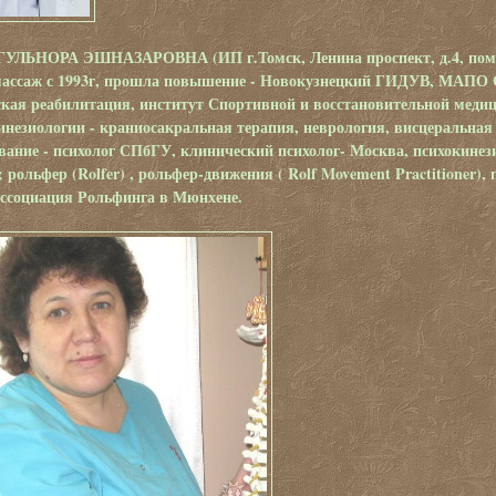
ГУЛЬНОРА ЭШНАЗАРОВН
А (ИП г.Томск, Ленина проспект, д.4, пом 
ассаж с 1993г, прошла повышение - Новокузнецкий ГИДУВ, МАПО Са
ская реабилитация, институт Спортивной и восстановительной меди
незиологии - краниосакральная терапия, неврология, висцеральная 
вание - психолог СПбГУ, клинический психолог- Москва, психокине
 рольфер (
Rolfer
) , рольфер-движения (
Rolf Movement Practitioner
),
ссоциация Рольфинга в Мюнхене.