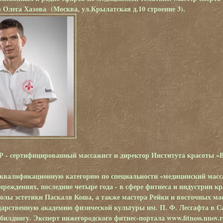
 Олега Хазова (Москва, ул.Крылатская д.10 строение 3).
 сертифицированный массажист и директор Института красоты «Be
квалификационную категорию по специальности «медицинский масса
чреждениях, последние четыре года - в сфере фитнеса и индустрии к
лы эстетики Паскаля Коша, а также мастера Рейки и восточных мас
дарственную академию физической культуры им. П. Ф. Лесгафта в 
билдингу. Эксперт нижегородского фитнес-портала www.fitness.nnov