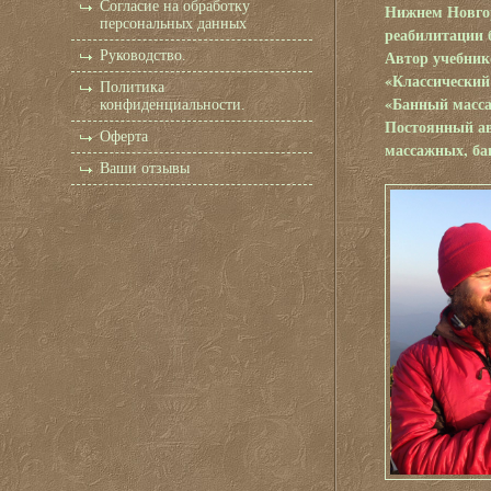
Согласие на обработку
Нижнем Новгор
персональных данных
реабилитации б
Автор учебник
Руководство.
«Классический
Политика
«Банный масса
конфиденциальности.
Постоянный ав
Оферта
массажных, ба
Ваши отзывы