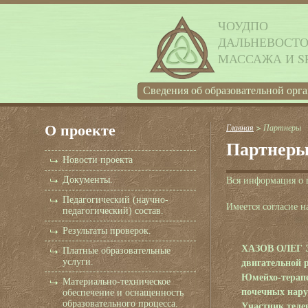
ЧОУДПО
ДАЛЬНЕВОСТ
МАССАЖА И S
Cведения об образовательной орг
О проекте
Главная
> Партнеры
Партнер
Новости проекта
Вся информация о 
Документы.
Педагогический (научно-
Имеется согласие н
педагогический) состав.
Результаты проверок.
ХАЗОВ ОЛЕГ ЭД
Платные образовательные
двигательной р
услуги.
Юмейхо-терапе
Материально-техническое
почечных нар
обеспечение и оснащенность
образовательного процесса.
Участник теле