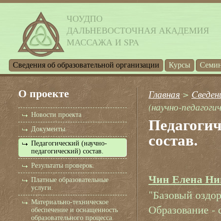
ЧОУДПО
ДАЛЬНЕВОСТОЧНАЯ АКАДЕМИЯ
МАССАЖА И SPA
Cведения об образовательной организации
Курсы
Семи
О проекте
Главная
>
Cведен
(научно-педагогич
Новости проекта
Педагогич
Документы.
состав.
Педагогический (научно-
педагогический) состав.
Результаты проверок.
Чин Елена Ни
Платные образовательные
услуги.
"Базовый оздор
Материально-техническое
Образование - 
обеспечение и оснащенность
образовательного процесса.