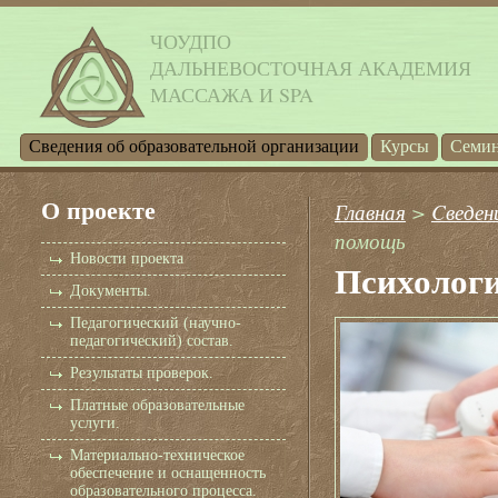
ЧОУДПО
ДАЛЬНЕВОСТОЧНАЯ АКАДЕМИЯ
МАССАЖА И SPA
Cведения об образовательной организации
Курсы
Семи
О проекте
Главная
>
Cведен
помощь
Новости проекта
Психолог
Документы.
Педагогический (научно-
педагогический) состав.
Результаты проверок.
Платные образовательные
услуги.
Материально-техническое
обеспечение и оснащенность
образовательного процесса.