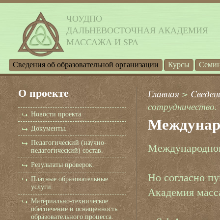
ЧОУДПО
ДАЛЬНЕВОСТОЧНАЯ АКАДЕМИЯ
МАССАЖА И SPA
Cведения об образовательной организации
Курсы
Семи
О проекте
Главная
>
Cведен
сотрудничество.
Новости проекта
Междунаро
Документы.
Педагогический (научно-
Международног
педагогический) состав.
Результаты проверок.
Но согласно п
Платные образовательные
услуги.
Академия масса
Материально-техническое
обеспечение и оснащенность
образовательного процесса.