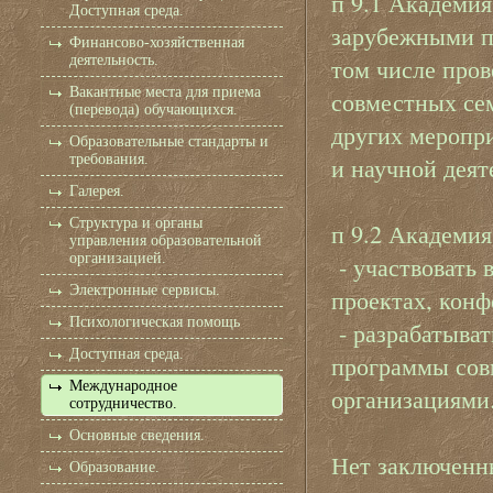
п 9.1 Академия
Доступная среда.
зарубежными па
Финансово-хозяйственная
деятельность.
том числе про
Вакантные места для приема
совместных сем
(перевода) обучающихся.
других меропри
Образовательные стандарты и
требования.
и научной деят
Галерея.
Структура и органы
п 9.2 Академия
управления образовательной
организацией.
- участвовать 
Электронные сервисы.
проектах, конф
Психологическая помощь
- разрабатыват
Доступная среда.
программы сов
Международное
организациями
сотрудничество.
Основные сведения.
Нет заключенн
Образование.