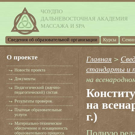
ЧОУДПО
ДАЛЬНЕВОСТОЧНАЯ АКАДЕМИЯ
МАССАЖА И SPA
Cведения об образовательной организации
Курсы
Семи
О проекте
Главная
>
Cвед
стандарты и 
Новости проекта
на всенародном
Документы.
Педагогический (научно-
Конститу
педагогический) состав.
на всена
Результаты проверок.
Платные образовательные
г.)
услуги.
Материально-техническое
обеспечение и оснащенность
Полную реда
образовательного процесса.