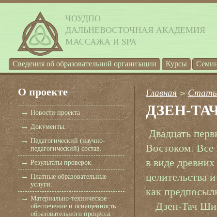
ЧОУДПО
ДАЛЬНЕВОСТОЧНАЯ АКАДЕМИЯ
МАССАЖА И SPA
Cведения об образовательной организации
Курсы
Семи
О проекте
Главная
>
Стать
ДЗЕН-ТА
Новости проекта
Документы.
Двадцать перв
Педагогический (научно-
Востоком. Все
педагогический) состав.
в виде древних
Результаты проверок.
целительства и
Платные образовательные
услуги.
как предпосылк
Материально-техническое
Дзен-Тач Шиац
обеспечение и оснащенность
образовательного процесса.