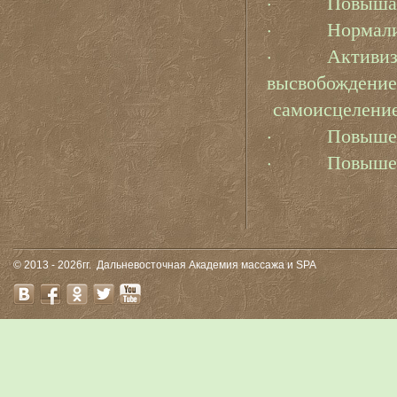
·
Повышае
·
Нормали
·
Активиз
высвобождение
самоисцеление
·
Повышен
·
Повышен
© 2013 - 2026гг.
Дальневосточная Академия массажа и SPA