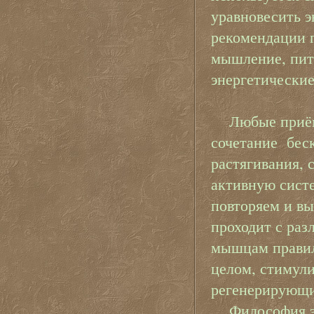
уравновесить э
рекомендации 
мышление, пит
энергетические
Любые приёмы
сочетание беск
растягивания, 
активную систе
повторяем и в
проходит с раз
мышцам правиль
целом, стимули
регенерирующи
Философия эт