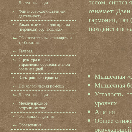
телом, синтез 
Доступная среда.
означает: Дзен
Финансово-хозяйственная
деятельность.
гармонии, Тач 
Вакантные места для приема
(воздействие н
(перевода) обучающихся.
Образовательные стандарты и
требования.
Галерея.
Структура и органы
управления образовательной
организацией.
Мышечная «з
Электронные сервисы.
Мышечная б
Психологическая помощь
Усталость, 
Доступная среда.
уровнях
Международное
сотрудничество.
Апатия
Основные сведения.
Общее сниже
Образование.
окружающей