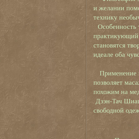
и желании пом
технику необы
Особенность т
практикующий 
становятся тво
идеале оба чув
Применение на
позволяет маса
похожим на ме
Дзэн-Тач Шиац
свободной одеж