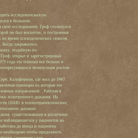
одить исследовательскую
дился в большом
 свои исследования, Гроф столкнулся
орой он был воспитан, и построения
 во время психоделических сеансов.
. Когда закрывались
хнику, подобную по
 Гроф, открыл и зарегистрировал
75 года эта техника все больше и
, интересующихся личностным ростом
Суре, Калифорния, где жил до 1987
 включая семинары на которые им
уховных направлений. Работая в
ники холотропного дыхания. На
еств (ПАВ) в психотерапевтических
нтенсивное дыхание.
ания, существовавшие в различных
ие наблюдавшегося у пациентов во
работана до конца и пациенты
о необходимо чтобы продолжить
ботать (разрядить) тот