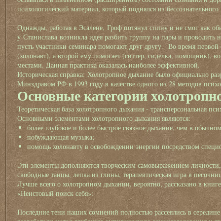
психологический материал, который поднялся из бессознательного
Однажды, работая в Эсалене, Гроф потянул спину и не смог как об
у Станислава возникла идея разбить группу на пары и проводить н
пусть участники семинара помогают друг другу. Во время первой
(холонавт), а второй ему помогает (ситтер, сиделка, помощник), в
местами. Данная практика оказалась наиболее эффективной.
Историческая справка: Холотропное дыхание было официально раз
Минздравом РФ в 1993 году в качестве одного из 28 методов псих
Основные категории холотропн
Теоретическая база холотропного дыхания - трансперсональная пс
Основными элементами холотропного дыхания являются:
более глубокое и более быстрое связное дыхание, чем в обычно
побуждающая музыка;
помощь холонавту в освобождении энергии посредством специф
Эти элементы дополняются творческим самовыражением личности, 
свободные танцы, лепка из глины, терапевтическая игра в песочни
Лучше всего о холотропном дыхании, вероятно, рассказано в книг
«Неистовый поиск себя»:
Последние тени наших сомнений полностью рассеялись в середине 