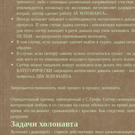
тренинге), либо с помощью разминания напряженных участков 
рекомендуется, поскольку он: во-первых, не позволяет разрядит
вторых, ситтер «делает работу ЗА ХОЛОНАВТА».
Иногда холонавт забывает о необходимости интенсивного дыхан
процесса. В этом случае задача ситтера - ненавязчиво напомни
для этого ситтер начинает в ритм дышать над ухом холонавта.
НЕЛЬЗЯ - вы разрушите переживания холонавта.
В том случае, если холонавт захочет выйти в туалет, задача ситт
обратно.
В случае, если ситтеру самому нужно отлучиться в туалет - он 
или кого-то из помощников ведущего присмотреть за его холон
Ситтер может танцевать вокруг холонавта или делать что-либо 
КАТЕГОРИЧЕСКИ запрещено интенсивно дышать самому - иначе
появиться ДВА ХОЛОНАВТА.
Запрещается привносить свой процесс в процесс холонавта.
Отрицательный пример, приведенный у С.Грофа. Ситтер (женщина)
материнская любовь и со слезами на глазах обняла его во время ды
время, что он викинг, сражающийся с врагами. Как следствие, по
разрушен.
Задачи холонавта
Холонавт (дышащий) - главное действующее лицо захватывающего