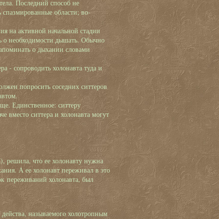
тела. Последний способ не
ь спазмированные области; во-
ия на активной начальной стадии
ть о необходимости дышать. Обычно
 Напоминать о дыхании словами
ера - сопроводить холонавта туда и
должен попросить соседних ситтеров
автом.
еще. Единственное: ситтеру
 вместо ситтера и холонавта могут
, решила, что ее холонавту нужна
хания. А ее холонавт переживал в это
ток переживаний холонавта, был
 действа, называемого холотропным