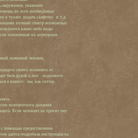
ь окружения, уважение
помощь во всех необходимых
 в туалет, подать салфетку и т.д.
мающими полный спектр возможных
ользуются какие-либо виды
а или основанные на априорных
амый значимый человек.
оградить своего холонавта от
ет бить рукой о пол - подложите
я о вашего - вы, как ситтер,
навта.
ссии холотропного дыхания.
го. Если холонавт не просит ему
 с помощью предоставления
том дается подробная инструкция на