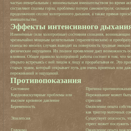
частью невербальным с минимальным вмешательством во время ак
составляют спазмы горла, проблемы потери самоконтроля, сильная
продолжению сессии холотропного дыхания, а также прямая прось
вмешательстве.
Эффекты интенсивного дыхани
Изменённые (или холотропные) состояния сознания, возникающие
чрезвычайно мощным целительным (терапевтическим) и преобраз
сеансы во многих случаях выводят на поверхность трудные эмоци
физические ощущения. Их полное проявление дает возможность ос
влияния. Общее правило холотропной работы состоит в том, что че
открыто встречаясь с ней лицом к лицу и прорабатывая ее. Это пр
старых травм, который открывает путь для очень приятных или да
переживаний и ощущений.
Противопоказания
Состояние
Причина противопоказ
Кардиоваскулярные проблемы или
Переживание может быт
высокое кровяное давление
стрессом
Беременность
Оживление опыта собств
как триггер маточных с
Эпилепсия
Существует опасность, 
стресс может послужить 
Глаукома
Оживление опыта рожден