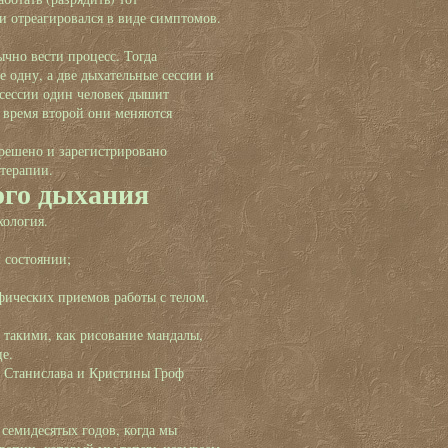
 и отреагировался в виде симптомов.
ычно вести процесс. Тогда
е одну, а две дыхательные сессии и
 сессии один человек дышит
о время второй они меняются
решено и зарегистрировано
отерапии.
ого дыхания
ихология.
м состоянии;
ических приемов работы с телом.
такими, как рисование мандалы,
це.
е Станислава и Кристины Гроф
семидесятых годов, когда мы