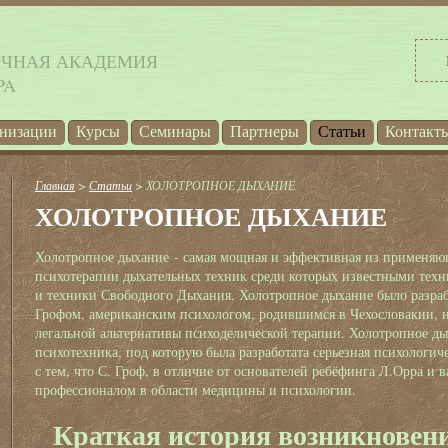
ОЧНАЯ АКАДЕМИЯ
PA
анизации
Курсы
Семинары
Партнеры
Статьи
Контакт
Главная
>
Статьи
> ХОЛОТРОПНОЕ ДЫХАНИЕ
ХОЛОТРОПНОЕ ДЫХАНИЕ
Холотропное дыхание
- самая мощная и эффективная из применяю
психотерапии дыхательных техник среди которых известными тех
и техники Свободного Дыхания. Холотропное дыхание было разраб
Грофом, американским психологом, родившимся в Чехословакии, и
легальной альтернативы психоделической терапии. Холотропное ды
психотехника, под которую была разработата серьезная психологиче
с тем, что С. Гроф, в отличие от основателей ребёфинга Л.Орра и 
профессионалом в области медицины и психологии.
Краткая история возникновен