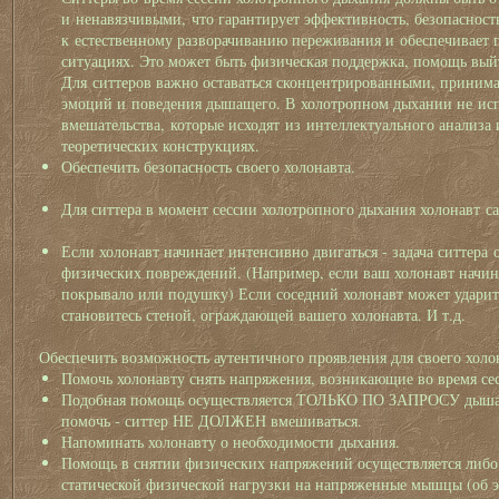
и ненавязчивыми, что гарантирует эффективность, безопасност
к естественному разворачиванию переживания и обеспечивает 
ситуациях. Это может быть физическая поддержка, помощь выйти
Для ситтеров важно оставаться сконцентрированными, прини
эмоций и поведения дышащего. В холотропном дыхании не исп
вмешательства, которые исходят из интеллектуального анализ
теоретических конструкциях.
Обеспечить безопасность своего холонавта.
Для ситтера в момент сессии холотропного дыхания холонавт с
Если холонавт начинает интенсивно двигаться - задача ситтера 
физических повреждений. (Например, если ваш холонавт начина
покрывало или подушку) Если соседний холонавт может ударитьс
становитесь стеной, ограждающей вашего холонавта. И т.д.
Обеспечить возможность аутентичного проявления для своего холо
Помочь холонавту снять напряжения, возникающие во время се
Подобная помощь осуществляется ТОЛЬКО ПО ЗАПРОСУ дышаще
помочь - ситтер НЕ ДОЛЖЕН вмешиваться.
Напоминать холонавту о необходимости дыхания.
Помощь в снятии физических напряжений осуществляется либо
статической физической нагрузки на напряженные мышцы (об э