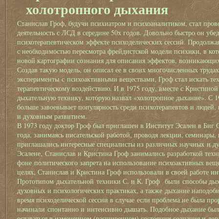
холотропного дыхания
Станислав Гроф, будучи психиатром и психоаналитиком, стал пров
деятельность с ЛСД в середине 50х годов. Довольно быстро он убе
психотерапевтическом эффекте психоделических сессий. Продолжая
с необходимостью пересмотра фрейдистской модели психики, в кот
новой картографии сознания для описания эффектов, возникающих
Создав такую модель, он описал ее в своих многочисленных трудах
эксперименты с психоактивными веществами, Гроф стал искать те
терапевтическому воздействию. И в 1975 году, вместе с Кристиной
дыхательную технику, которую назвал «холотропное дыхание». С 19
больше завоевывает популярность среди психотерапевтов и людей
и духовным развитием.
В 1973 году доктор Гроф был приглашен в Институт Эсален в Биг 
года, занимаясь писательской работой, проводя лекции, семинары,
приглашались интересные специалисты из различных научных и д
Эсалене, Станислав и Кристина Гроф занимались разработкой тех
фоне политического запрета на использование психоактивных вещ
целях, Станислав и Кристина Гроф использовали в своей работе и
Прототипом дыхательной техники С. и К. Гроф были способы дых
духовных и психологических практиках, а также дыхание наподоб
время психоделической сессии в случае если проблема не была про
начинали спонтанно и интенсивно дышать. Подобное дыхание был
оставаться в измененном (расширенном) состоянии сознания и дора