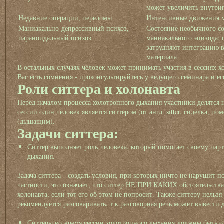
может увеличить внутриг
Недавние операции, переломы
Интенсивные движения м
Маниакально-депрессивный психоз,
Состояние необычного со
параноидальный психоз
маниакального эпизода;
затрудняют интеграцию 
материала
В остальных случаях человек может принимать участия в сессиях х
Вас есть сомнения - проконсультируйтесь у ведущего семинара и 
Роли ситтера и холонавта
Перед началом процесса холотропного дыхания участники делятся 
сессии один человек является ситтером (от англ. sitter, сиделка, п
(дышащим).
Задачи ситтера:
Ситтер выполняет роль человека, который помогает своему пар
дыхания.
Задача ситтера - создать условия, при которых ничто не нарушит п
частности, это означает, что ситтер НЕ ПРИ КАКИХ обстоятельств
холонавта, если тот его об этом не попросит. Также ситтеру нельзя
рекомендуется разговаривать, т к разговорная речь может вывести
Ситтеры во время сессии холотропного дыхания должны быть 