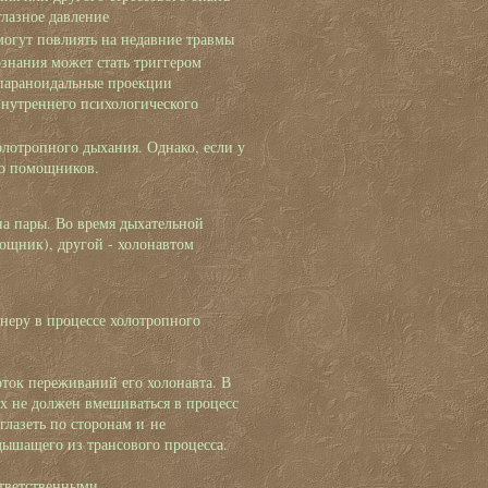
лазное давление
огут повлиять на недавние травмы
знания может стать триггером
 параноидальные проекции
внутреннего психологического
олотропного дыхания. Однако, если у
его помощников.
на пары. Во время дыхательной
омощник), другой - холонавтом
тнеру в процессе холотропного
оток переживаний его холонавта. В
ах не должен вмешиваться в процесс
 глазеть по сторонам и не
 дышащего из трансового процесса.
ответственными