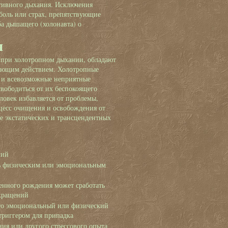
тивного дыхания. Исключения
 боль или страх, препятствующие
ба дышащего (холонавта) о
я
 при холотропном дыхании, обладают
ующим действием. Холотропные
и и всевозможные неприятные
вободиться от их беспокоящего
ловек избавляется от проблемы,
оцесс очищения и освобождения от
же экстатических и трансцендентных
аний
ь физическим или эмоциональным
енного рождения может сработать
окращений
что эмоциональный или физический
триггером для припадка
ия или другого стрессового опыта