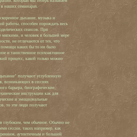
ерапии, который мы теперь называем
о в наших семинарах.
ускоренное дыхание, музыка и
ой работы, способен порождать весь
оделических сеансов. При
 мягкими, и человек в большей мере
ости, не отличаются от тех, что
з помощи каких бы то ни было
ное и таинственное психоактивное
кий процесс, какой только можно
дыхание" получают углубленную
в, возникающих в сессиях
ого барьера, биографические,
ехнические инструкции как для
ические и эмоциональные
ов, то эти люди получают
 и глубоким, чем обычное. Обычно не
емя сессии, таких например, как
утренним, аутентичным и большей