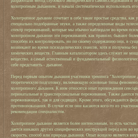
разработали метод глубокого эмпирического самоисследования и т
холотропным дыханием, и начали систематически использовать ег
Холотропное дыхание сочетает в себе такие простые средства, как 
специально подобранные звуки, а также определенные виды телесн
спектр переживаний, которые мы обычно наблюдали во время псих
холотропном дыхании эти переживания, как правило, бывают более
способен их контролировать, но по своему содержанию они, в сущн
возникают во время психоделических сеансов, хотя и получены бе
химических веществ. Главным катализатором здесь служит не мощ
вещество, а самый естественный и фундаментальный физиологичес
себе представить - дыхание.
Перед первым опытом дыхания участники тренинга "Холотропное 
теоретическую подготовку, включающую основные типы феномено
холотропного дыхания. К ним относятся опыт прохождения сенсорн
перинатальные и трансперсональные переживания. Также даются т
переживающих, так и для сидящих. Кроме этого, обсуждаются физ
противопоказания. В случае если они касаются кого-то из участник
рекомендации специалистов.
Холотропное дыхание является более интенсивным, то есть частым
дается никаких других специфических инструкций перед или во вр
скорость, способ или природа дыхания. Опыт всецело является вн