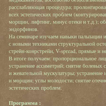
расслабляющая процедура; пролонгиров
всех эстетических проблем (контуриров
морщин, лифтинг, минус отеки и т.д.); о
эндорфинов.
На семинаре изучаем навыки пальпации 
с новыми техниками структуральной ост
стрейн-конрстрейн, V-spread, прямые и 
В итоге получаем: пропорциональное лиц
устранение ассиметрий; снятие болевых 
и жевательной мускулатуры; устранение
и морщин; углы молодости; снятие отечн
эстетических проблем.
Программа :