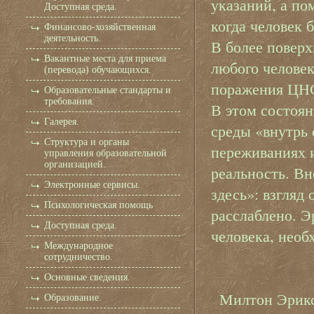
указаний, а по
Доступная среда.
когда человек 
Финансово-хозяйственная
деятельность.
В более повер
Вакантные места для приема
любого человек
(перевода) обучающихся.
поражения ЦНС,
Образовательные стандарты и
требования.
В этом состоя
Галерея.
среды «внутрь 
Структура и органы
переживаниях 
управления образовательной
организацией.
реальность. Вн
Электронные сервисы.
здесь»: взгляд
Психологическая помощь
расслаблено. Э
Доступная среда.
человека, необ
Международное
сотрудничество.
Основные сведения.
Милтон Эрикс
Образование.