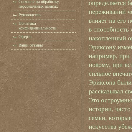
определяется б
Согласие на обработку
персональных данных
переживаний ч
Руководство.
влияет на его 
Политика
в способность 
конфиденциальности.
накопленный оп
Оферта
Эриксону измен
Ваши отзывы
например, при 
новому, при вс
сильное впечат
Эриксона были
рассказывал св
Это остроумны
истории, часто
семьи, которы
искусства убеж