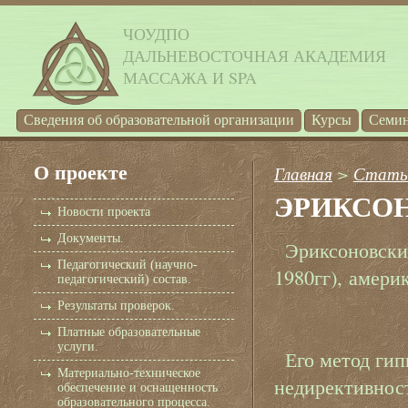
ЧОУДПО
ДАЛЬНЕВОСТОЧНАЯ АКАДЕМИЯ
МАССАЖА И SPA
Cведения об образовательной организации
Курсы
Семи
О проекте
Главная
>
Стать
ЭРИКСО
Новости проекта
Документы.
Эриксоновски
Педагогический (научно-
1980гг), амери
педагогический) состав.
Результаты проверок.
Платные образовательные
услуги.
Его метод гип
Материально-техническое
недирективнос
обеспечение и оснащенность
образовательного процесса.