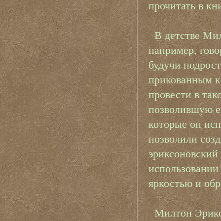
прочитать в к
В детстве Ми
например, гово
будучи подрост
прикованным к
провести в так
позволившую е
которые он исп
позволили созд
эриксоновский 
использовании 
яркостью и обр
Милтон Эрикс