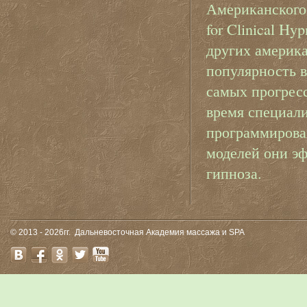
Американского 
for Clinical Hy
других америк
популярность в
самых прогрес
время специал
программирова
моделей они э
гипноза.
© 2013 - 2026гг.
Дальневосточная Академия массажа и SPA