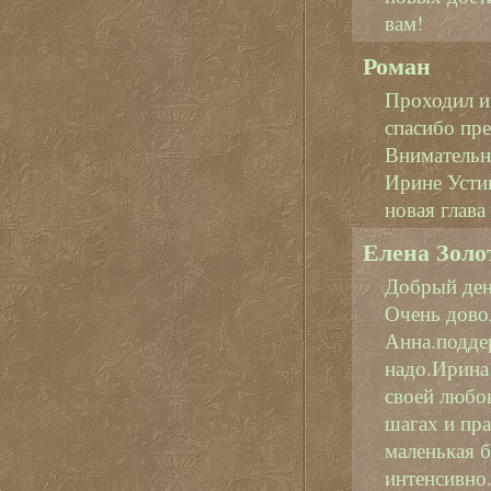
вам!
Роман
Проходил и
спасибо пр
Внимательн
Ирине Усти
новая глава
Елена Золо
Добрый ден
Очень дово
Анна.поддер
надо.Ирина
своей любо
шагах и пра
маленькая 
интенсивно.