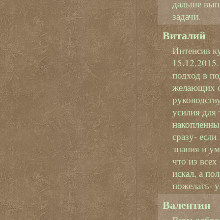
дальше выпо
задачи.
Виталий
Интенсив к
15.12.2015
подход в п
желающих о
руководству
усилия для 
накопленны
сразу- если
знания и ум
что из всех
искал, а по
пожелать- у
Валентин
Всем доброг