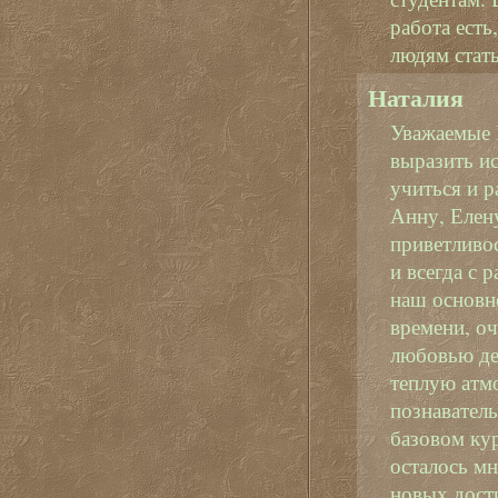
работа есть
людям стать
Наталия
Уважаемые 
выразить и
учиться и р
Анну, Елену
приветливос
и всегда с 
наш основн
времени, о
любовью дел
теплую атм
познаватель
базовом кур
осталось м
новых дост