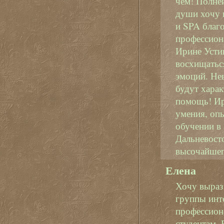
чем! Полней
души хочу 
и SPA благо
профессион
Ирине Усти
восхищатьс
эмоций. Нев
будут харак
помощь! Ир
умения, опы
обучении в 
Дальневост
высочайшего
Елена
Хочу выраз
группы инте
профессион
студентам. 