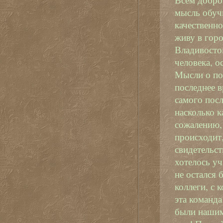
мысль обуч
качественн
живу в горо
Владивосто
человека, 
Мысли о пол
последнее 
самого посл
насколько к
сожалению,
происходит,
свидетельст
хотелось уч
не остался 
коллеги, с 
эта команда
были нашими