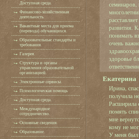
семинаров,
Доступная среда.
многолетний
Финансово-хозяйственная
деятельность.
расставляет
Вакантные места для приема
развития. 
(перевода) обучающихся.
понимать вз
Образовательные стандарты и
очень важно
требования.
здравоохран
Галерея.
здоровье б
Структура и органы
ответственн
управления образовательной
организацией.
Екатерина
Электронные сервисы.
Ирина, спа
Психологическая помощь
получила не
Доступная среда.
Расширила с
Международное
помять спин
сотрудничество.
мне вернутс
Основные сведения.
кому не мог
Образование.
У меня был 