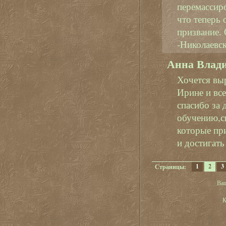
перемассиро
что теперь 
призвание.
-Николаевс
Анна Влад
Хочется вы
Ирине и вс
спасибо за
обучению,с
которые пр
и достигать
1
2
3
Страницы:
Ва
К