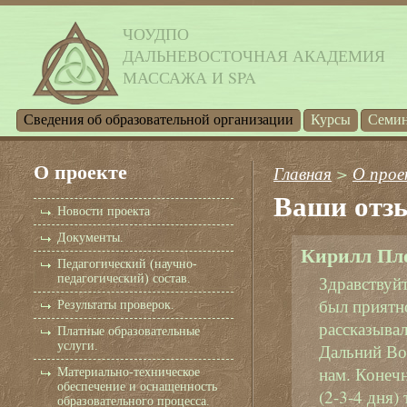
ЧОУДПО
ДАЛЬНЕВОСТОЧНАЯ АКАДЕМИЯ
МАССАЖА И SPA
Cведения об образовательной организации
Курсы
Семи
О проекте
Главная
>
О прое
Ваши отз
Новости проекта
Документы.
Кирилл Пл
Педагогический (научно-
педагогический) состав.
Здравствуйт
был приятн
Результаты проверок.
рассказывал
Платные образовательные
услуги.
Дальний Вос
нам. Конечн
Материально-техническое
обеспечение и оснащенность
(2-3-4 дня)
образовательного процесса.