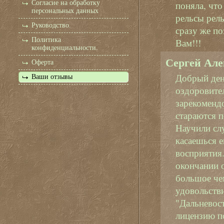
Согласие на обработку
поняла, что
персональных данных
рельсы рел
Руководство.
сразу же п
Политика
Вам!!!
конфиденциальности.
Сергей Але
Оферта
Добрый ден
Ваши отзывы
оздоровител
зарекоменд
стараются п
Научили слу
касаешься е
восприятия
окончании о
большое че
удовольств
"Дальневос
лицензию п